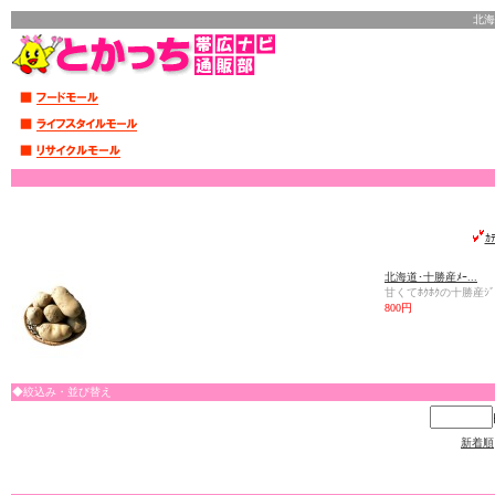
北海
ｶ
北海道･十勝産ﾒｰ...
甘くてﾎｸﾎｸの十勝産ｼﾞｬ
800円
◆絞込み・並び替え
新着順