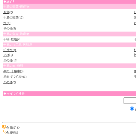
◆ｶﾃｺﾞﾘ
十勝の野菜･農産物
お米(2)
十勝の野菜(12)
果
ｾｯﾄ(3)
その他(5)
十勝の魚介･海産物
干物･乾物(4)
十
十勝の加工品･乳製品
ｷﾞﾌﾄｾｯﾄ(1)
ﾁ
そば(1)
餃
その他(15)
十勝の肉･卵類
牛肉･十勝牛(3)
豚
羊肉･ｼﾞﾝｷﾞｽｶﾝ(1)
牛
その他(2)
◆ｼｮｯﾋﾟﾝｸﾞ検索
会員ﾛｸﾞｲﾝ
会員登録