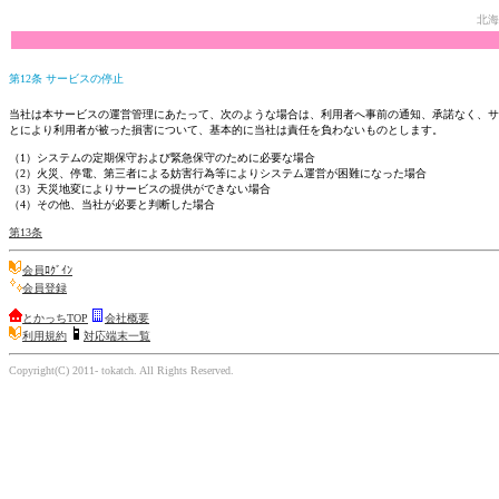
北海
第12条 サービスの停止
当社は本サービスの運営管理にあたって、次のような場合は、利用者へ事前の通知、承諾なく、サ
とにより利用者が被った損害について、基本的に当社は責任を負わないものとします。
（1）システムの定期保守および緊急保守のために必要な場合
（2）火災、停電、第三者による妨害行為等によりシステム運営が困難になった場合
（3）天災地変によりサービスの提供ができない場合
（4）その他、当社が必要と判断した場合
第13条
会員ﾛｸﾞｲﾝ
会員登録
とかっちTOP
会社概要
利用規約
対応端末一覧
Copyright(C) 2011- tokatch. All Rights Reserved.